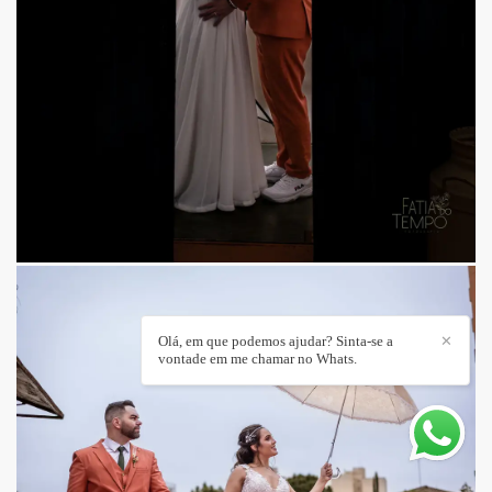
Olá, em que podemos ajudar? Sinta-se a
✕
vontade em me chamar no Whats.