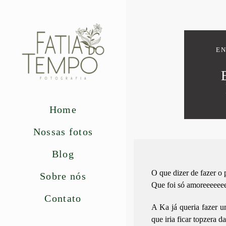
EN
Home
Nossas fotos
Blog
O que dizer de fazer o 
Sobre nós
Que foi só amoreeeeeee
Contato
A Ka já queria fazer u
que iria ficar topzera 