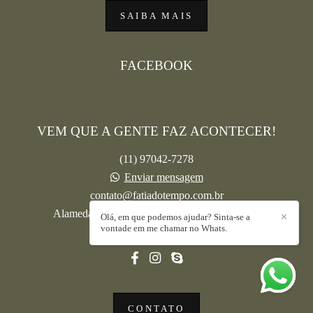
SAIBA MAIS
FACEBOOK
VEM QUE A GENTE FAZ ACONTECER!
(11) 97042-7278
Enviar mensagem
contato@fatiadotempo.com.br
Alameda Cassaquera, 883, Sala 02 - Barcelona
Olá, em que podemos ajudar? Sinta-se a
✕
vontade em me chamar no Whats.
São Caetano do Sul / SP
CONTATO